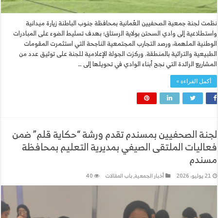
نظمت لجنة جمعية الصحفيين العُمانية بمحافظة جنوب الباطنة زيارة ميدانية
واستطلاعية إلى وادي السحتن بولاية الرستاق؛ بهدف تسليط الضوء على المبادرات
الوطنية الملهمة، ورصد التجارب المجتمعية الناجحة التي استثمرت المقومات
الطبيعية والتراثية بالمنطقة. ​وركزت الجولة الإعلامية للجنة على توثيق عدد من
المشاريع الرائدة التي نجح أبناء الوادي في تحويلها إلى …
أكمل القراءة »
لجنة الصحفيين بمسندم تقدم ورشة “حكاية قلم” ضمن
فعاليات الملتقى الصيفي بمديرية التعليم بمحافظة
مسندم
21 يوليو، 2026
أخبار الجمعية
,
باب المقالات
40