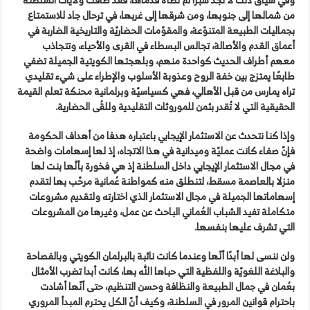
من شمالها إلى جنوبها، ومن شرقها إلى غربها، في ترحال جاد للاستمتاع
بجماليات الطبيعة المتنوّعة، والمقوّمات الحضاريّة والتاريخية الضاربة في
أعماق القدم والأصالة، تجالس البسطاء في القرى والأحياء، وتتجاذب
معهم أطراف الحديث كواحدة منهم، وبلهجتها الكويتية الجميلة تضفي
طابعًا يمتزج بين خفة الروح وعذوبة الأسلوب والإطراء على شيء تقليدي
تراه يمارس من قبل الأهالي، فهي كسياسيّة وبرلمانية محنكة تعلم القيمة
الحقيقية التي لا تُقدر بثمن للموروثات التقليدية وللقُى الحضارية.
وإذا كنا نتحدث عن الاستثمار الإيجابي باعتباره هدفا من أهداف الحكومة
فإنّ صفاء كانت عمليّة وميدانية في هذا الاتجاه، إذ لها إسهامات واضحة
في مجال الاستثمار الإيجابي داخل السلطنة إذ هي فخورة بأنّها بنت لها
منزلا بالعاصمة مسقط، لتنطلق منه كمواطنة عُمانية مرحّب بها لتقدم
إسهاماتها الجميلة في مجال الاستثمار الذي اختارته ولتقديم مشروعات
متكاملة تفيد الشباب العُماني الباحث عن عمل، وغيرها من المشروعات
التي تشرف عليها بنفسها.
ولن ننسى لها أبدًا أنّها وعندما كانت نائبة بالبرلمان الكويتي وبالفصاحة
والبلاغة اللغويّة واللفظية التي حباها الله بها، كانت أبدا تضرب الأمثال
بعُمان في جمال الطبيعة والنظافة وحسن التنظيم، حتى أنّها أشادت
باحترام قوانين المرور في السلطنة، وكيف أنّ الكل يحترم المبدأ المروري