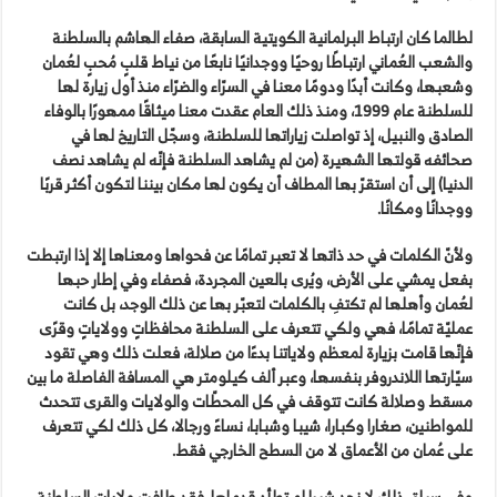
لطالما كان ارتباط البرلمانية الكويتية السابقة، صفاء الهاشم بالسلطنة
والشعب العُماني ارتباطًا روحيًا ووجدانيًا نابعًا من نياط قلبٍ مُحبٍ لعُمان
وشعبها، وكانت أبدًا ودومًا معنا في السرّاء والضرّاء منذ أول زيارة لها
للسلطنة عام 1999، ومنذ ذلك العام عقدت معنا ميثاقًا ممهورًا بالوفاء
الصادق والنبيل، إذ تواصلت زياراتها للسلطنة، وسجّل التاريخ لها في
صحائفه قولتها الشهيرة (من لم يشاهد السلطنة فإنّه لم يشاهد نصف
الدنيا) إلى أن استقرّ بها المطاف أن يكون لها مكان بيننا لتكون أكثر قربًا
ووجدانًا ومكانًا.
ولأنّ الكلمات في حد ذاتها لا تعبر تمامًا عن فحواها ومعناها إلا إذا ارتبطت
بفعل يمشي على الأرض، ويُرى بالعين المجردة، فصفاء وفي إطار حبها
لعُمان وأهلها لم تكتفِ بالكلمات لتعبّر بها عن ذلك الوجد، بل كانت
عمليّة تمامًا، فهي ولكي تتعرف على السلطنة محافظاتٍ وولاياتٍ وقرًى
فإنّها قامت بزيارة لمعظم ولاياتنا بدءًا من صلالة، فعلت ذلك وهي تقود
سيّارتها اللاندروفر بنفسها، وعبر ألف كيلومتر هي المسافة الفاصلة ما بين
مسقط وصلالة كانت تتوقف في كل المحطّات والولايات والقرى تتحدث
للمواطنين، صغارا وكبارا، شيبا وشبابا، نساءً ورجالا، كل ذلك لكي تتعرف
على عُمان من الأعماق لا من السطح الخارجي فقط.
وفي سياق ذلك لا نجد شبرا لم تطأه قدماها، فقد طافت ولايات السلطنة