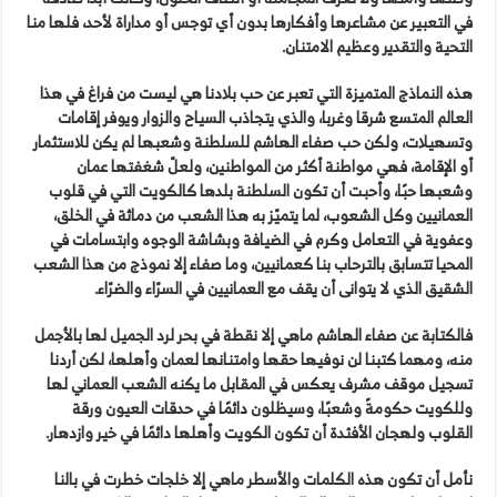
في التعبير عن مشاعرها وأفكارها بدون أي توجس أو مداراة لأحد، فلها منا
التحية والتقدير وعظيم الامتنان.
هذه النماذج المتميزة التي تعبر عن حب بلادنا هي ليست من فراغ في هذا
العالم المتسع شرقا وغربا، والذي يتجاذب السياح والزوار ويوفر إقامات
وتسهيلات، ولكن حب صفاء الهاشم للسلطنة وشعبها لم يكن للاستثمار
أو الإقامة، فهي مواطنة أكثر من المواطنين، ولعلّ شغفتها عمان
وشعبها حبًا، وأحبت أن تكون السلطنة بلدها كالكويت التي في قلوب
العمانيين وكل الشعوب، لما يتميّز به هذا الشعب من دماثة في الخلق،
وعفوية في التعامل وكرم في الضيافة وبشاشة الوجوه وابتسامات في
المحيا تتسابق بالترحاب بنا كعمانيين، وما صفاء إلا نموذج من هذا الشعب
الشقيق الذي لا يتوانى أن يقف مع العمانيين في السرّاء والضرّاء.
فالكتابة عن صفاء الهاشم ماهي إلا نقطة في بحر لرد الجميل لها بالأجمل
منه، ومهما كتبنا لن نوفيها حقها وامتنانها لعمان وأهلها، لكن أردنا
تسجيل موقف مشرف يعكس في المقابل ما يكنه الشعب العماني لها
وللكويت حكومةً وشعبًا، وسيظلون دائمًا في حدقات العيون ورقة
القلوب ولهجان الأفئدة أن تكون الكويت وأهلها دائمًا في خير وازدهار.
نأمل أن تكون هذه الكلمات والأسطر ماهي إلا خلجات خطرت في بالنا