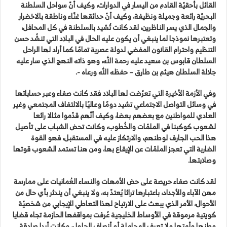
القائل بأحقيّة القادم من اليسار في الدوارات، وكيف أنّ سواحل السلطنة
البحريّة رائعة وجميلة ونظيفة، وكيف أنّ حدائقها غنّاء وناطقة بالاخضرار
والجمال الذي يسر الناظرين، لقد كانت تُشيد بالسلطنة في كل المحافل،
وتعتبرها نموذجا لما ينبغي أن يكون عليه الحال في البلاد التي تنشُد حسن
التنظيم واحترام القانون المفضي لدولة عصرية تمامًا كما أراد لها الراحل
السلطان قابوس بن سعيد عليه رحمة الله، وهو ذاته النهج الذي سار عليه
جلالة السلطان هيثم بن طارق – حفظه الله ورعاه -.
وفي الأزمة الأخيرة التي تعرّضت لها البلاد فقد كانت صفاء وعبر حساباتها
في وسائل التواصل الاجتماعي تشيد دومًا وعاليًا بالالتفاف المجتمعي وغير
العادي للمواطنين مع بعضهم بعضا، وكيف أنّهم قدّموا مثالا رائعا
لشعوب كوكبنا في الملمّات والخُطوب، وكانت تحض الشباب على تأصيل
هذا الحب الجارف لوطنهم، والارتكاز عليه في المستقبل، فهو القوة
الضاربة التي تعجز الملمّات عن الإيقاع بها، ومن هنا تستمد الشعوب قوتها
وصلابتها.
لقد كانت صفاء حريصة على حض الأمهات والنساء العُمانيات على ممارسة
مهن الآباء والأجداد، باعتبارها تراثا يُعتدّ به، ولا ينبغي أن يندثر بأي حال من
الأحوال، الأمر الذي يبعث على الارتياح لهذا التعاطي الإيجابي من شخصيّة
كويتية مرموقة في الأوساط الخليجية عُرفت بمواقفها الحازمة تجاه قضايا
وطنها وأمتها ولا تعرف المجاملة أو أنصاف الحلول، وكانت أبدا صادقة