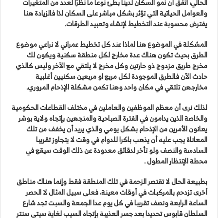
الحالي، اتفق أن نمو السكان لدينا بطئ نوعا ما نظرَا لعدد من المتغيرات
والعوامل الحياتية التي تؤثر بشكل مباشر على السكان لذا فالزيادة هنا
يفترض محسوبة عند التخطيط لإنشاء وتعبيد الطرقات.
المشكلة في الموضوع هنا لماذا عند كل تخطيط عمراني لا نراعي موضوع
الطرق بحيث تكون هناك عدة مخارج لكل منطقة سكنية ويكون لك
مخرج طريق مزدوج ذو حارتين وكل مخرج لا يلتقي مع الآخر وليس كالذي
حادث الآن فالطرق الموجودة لكل مربع او مربعين سكنيين أغلبية
مخارجهن تلتقي في مكان واحد وهنا تكمن مشكلة الإذحام المروري.
لذلك نرى أن معظم الموظفين والعاملين في مختلف القطاعات الحكومية
والخاصة الذين يدامون في الفترة الصباحية والمتجهين بإتجاه ولاية بوشر
يعانون الأمرين من الإذحام بشكل يومي والذي يريد أن يخفف من تلك
المعاناة يجب عليه أن يذهب باكرا للدوام في وقت لا يتجاوز تقريبا
السادسة والنصف ولو تأخر لدقائق معدودة عن ذلك الوقت سيقع في
محطة الإنتظار المطول .
بطبيعة الحال لا تقتصر الزحمة في تلك المنطقة فقط وإنما هناك مناطق
أخرى تزدحم بالمركبات في أوقات معينة، فعلى سبيل المثال لا الحصر
الساعة الرابعة ونصف تقريبا في كل يوم عدا الجمعة والسبت تجد شارع
السلطان قابوس تحديدا بعد جسر العذيبة بإتجاه السيب لغاية سيتي سنتر