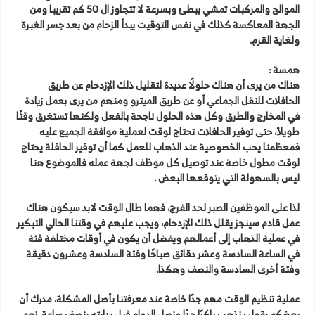
الموالح والمركبات تمشي ببطئ وبسرعة لا تتجاوز ال 50 كم تقريبا ومن
الجهة المعاكسة كذلك في نفس التوقيت يبدأ الزحام من بعد جسر الغبرة
ولغاية القرم.
همسة :
هناك من يرى أن هناك حلولًا عديدة لتقليل ذلك الإزدحام عن طريق
الحافلات للنقل الجماعي أو عن طريق الميترو ومنهم من يرى بعمل زيادة
في المخارج والطرق وكل هذه الحلول ناجحة بالفعل ولكنها تستغرق وقتًا
طويلأ، حتى توفير الحافلات تحتاج لوقت لعملية موافقة الجميع عليه
فمعظمنا يحب الخصوصية عند الذهاب للعمل كما أن توفير الحافلة يحتاج
لوقت مطول خاصة عند توصيل كل موظف لجهة عمله فالموضوع هنا
ليس بالسهولة التي يتوقعها البعض .
لذا على الموظفين الصبر لحد الفرج، فهما طال الوقت لابد سيكون هناك
عمل قادم سينجز يقلل ذلك الإزدحام، ويجب عليهم في وقتنا الحالي التبكير
في عملية الذهاب إلى أعمالهم ويفضل أن يكون في أوقات مختلفة فئة
في الساعة السادسة وعشر دقائق صباحًا وفئة السادسة وعشرون دقيقة
وفئة أخرى السادسة والنصف وهكذا.
عملية تنظيم الوقت مهم جدًا خاصة عند معرفتنا بأصل المشكلة، مدرك أن
بعضكم يقول : نذهب باكرًا جدًا ونصل الدوام قبل بدايته بنصف ساعة، نعم