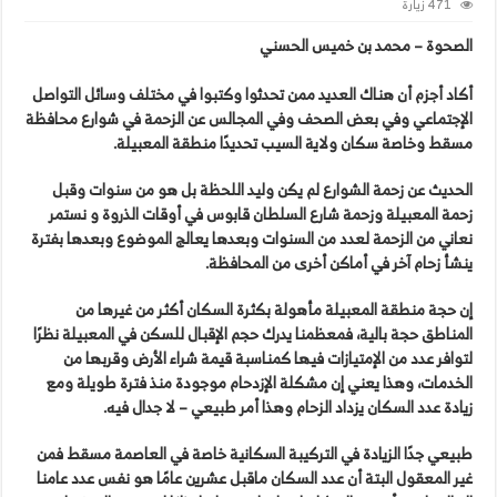
471 زيارة
الصحوة – محمد بن خميس الحسني
أكاد أجزم أن هناك العديد ممن تحدثوا وكتبوا في مختلف وسائل التواصل
الإجتماعي وفي بعض الصحف وفي المجالس عن الزحمة في شوارع محافظة
مسقط وخاصة سكان ولاية السيب تحديدًا منطقة المعبيلة.
الحديث عن زحمة الشوارع لم يكن وليد اللحظة بل هو من سنوات وقبل
زحمة المعبيلة وزحمة شارع السلطان قابوس في أوقات الذروة و نستمر
نعاني من الزحمة لعدد من السنوات وبعدها يعالج الموضوع وبعدها بفترة
ينشأ زحام آخر في أماكن أخرى من المحافظة.
إن حجة منطقة المعبيلة مأهولة بكثرة السكان أكثر من غيرها من
المناطق حجة بالية، فمعظمنا يدرك حجم الإقبال للسكن في المعبيلة نظرًا
لتوافر عدد من الإمتيازات فيها كمناسبة قيمة شراء الأرض وقربها من
الخدمات، وهذا يعني إن مشكلة الإزدحام موجودة منذ فترة طويلة ومع
زيادة عدد السكان يزداد الزحام وهذا أمر طبيعي – لا جدال فيه.
طبيعي جدًا الزيادة في التركيبة السكانية خاصة في العاصمة مسقط فمن
غير المعقول البتة أن عدد السكان ماقبل عشرين عامًا هو نفس عدد عامنا