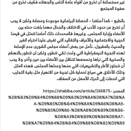
غير مستساغة أن تخرج من أفواه عامة الناس والجهلاء، فكيف تخرج من
صفوة المجتمع.
بالطبع – كما أسلفنا – الحصانة البرلمانية موجودة ومصانة ولكن لا يجب
أن تخرج عن حدود الأدب في الاختلاف والجدال مهما بلغت حدته بين
الأعضاء وإدارة المجلس.. وغيرها، فالمحددات ذلك أمامنا تتمثل في قيمنا
الدينية والاجتماعية والأعراف والتقاليد التي تفرض علينا احترام الغير
والحديث بالمقبول.. نأمل من بعض أعضاء مجلس الشورى عدم الإساءة
لهذه التجربة الديمقراطية التي ولدت لكي تتطور، ولكن لن تتطور بالتهكم
والسخرية التي نراها ونسمعها تتناقل بين الأعضاء بين حين وآخر، ولا يجب
أن نتجاوز الأطر والتشريعيات التي سنها وعدلها المجلس. فهذه المثل
وتلك الأخلاق هي سياج لحماية كل تجربة من الانهيار مثل بقية التجارب
التي انحطت إلى الدرك الأسفل من السفاف.
المصدر:
https://shabiba.com/article/166875-
%D8%B3%D9%84%D9%88%D9%83%D9%8A%D8%A7%D8%A
A-%D9%85%D8%B4%D9%8A%D9%86%D8%A9-
%D9%85%D9%86-%D8%A8%D8%B9%D8%B6-
%D8%A3%D8%B9%D8%B6%D8%A7-
%D8%A7%D9%84%D8%B4%D9%88%D8%B1%D9%89