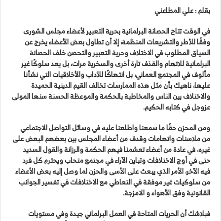
بقلم : علي المطاعني
في الوقت تتاح الحصانة البرلمانية بحرية التعبير لأعضاء مجلس الشورى
وفقًا للأطر والتشريعات المنظمة، إلا أن تطاول بعض الأعضاء يخرج عن
السياق المطلوب في الاختلاف وحرية التعبير والتحصن خلف الحصانة
البرلمانية للاتهام والقذف تارة أخرى والسخرية مرات، بل يعد سلوكًا غير
مألوف في المجتمع العماني، بل انتهاكًا للآداب والأخلاقيات التي نشأنا
عليها، ناهيك بأن مثل هذه الممارسات تخالف القيم الدينية الحميدة
والاختلاف بين الناس والمخاطبة بالحكمة والموعظة الحسنة سنها المولى
عزوجل في كتابه الحكيم.
ومن المحزن حقًا ما سمعنا واطلعنا عليه في وسائل التواصل الاجتماعي
من ملاسنات واتهامات وقدف من أعضاء المجلس بين بعضهم البعض على
غيره، في عادة من أعضاء تعشمنا فيهم الحكمة والرزانة والقول السديد
حتى في أوج الاختلافات وتباين الآراء في مجتمع متحاب ويحترم كل فرد
فيه الآخر، الأمر الذي يبعث على الأسى والحزن لما وصل إليه بعض الأعضاء
من سلوكيات غير موفقة في التعاطي مع الاختلافات في تفسير الجوانب
القانونية وفق الأهواء و الامزجة.
فبلاشك أن الحريات المتاحة في العمل البرلماني جيدة وفي مستويات