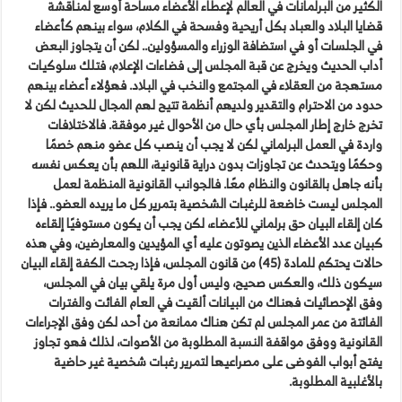
الكثير من البرلمانات في العالم لإعطاء الأعضاء مساحة أوسع لمناقشة
قضايا البلاد والعباد بكل أريحية وفسحة في الكلام، سواء بينهم كأعضاء
في الجلسات أو في استضافة الوزراء والمسؤولين.. لكن أن يتجاوز البعض
أداب الحديث ويخرج عن قبة المجلس إلى فضاءات الإعلام، فتلك سلوكيات
مستهجة من العقلاء في المجتمع والنخب في البلاد. فهؤلاء أعضاء بينهم
حدود من الاحترام والتقدير ولديهم أنظمة تتيح لهم المجال للحديث لكن لا
تخرج خارج إطار المجلس بأي حال من الأحوال غير موفقة. فالاختلافات
واردة في العمل البرلماني لكن لا يجب أن ينصب كل عضو منهم خصمًا
وحكمًا ويتحدث عن تجاوزات بدون دراية قانونية، اللهم بأن يعكس نفسه
بأنه جاهل بالقانون والنظام معًا. فالجوانب القانونية المنظمة لعمل
المجلس ليست خاضعة للرغبات الشخصية بتمرير كل ما يريده العضو.. فإذا
كان إلقاء البيان حق برلماني للأعضاء، لكن يجب أن يكون مستوفيًا إلقاءه
كبيان عدد الأعضاء الذين يصوتون عليه أي المؤيدين والمعارضين، وفي هذه
حالات يحتكم للمادة (45) من قانون المجلس، فإذا رجحت الكفة إلقاء البيان
سيكون ذلك، والعكس صحيح، وليس أول مرة يلقي بيان في المجلس،
وفق الإحصائيات فهناك من البيانات ألقيت في العام الفائت والفترات
الفائتة من عمر المجلس لم تكن هناك ممانعة من أحد، لكن وفق الإجراءات
القانونية ووفق مواقفة النسبة المطلوبة من الأصوات، لذلك فهو تجاوز
يفتح أبواب الفوضى على مصراعيها لتمرير رغبات شخصية غير حاضية
بالأغلبية المطلوبة.