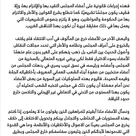
فهذه إجراءات قانونية على أعضاء المجلس التقيد بها والإلتزام بها، وإلا
فكيف يكون مجلسًا تشريعيًا، كما نتطلع بشرع القوانين والأطر والالتزام
بها من الحكومة والمواطنين، وهو لا يلتزم بنصوص التشريعيات التي
يعمل بها ‏في ذلك مفارقة غريبة أن نكون بهذا التناقض الغريب.
والبعض الآخر من الأعضاء خرج عن المألوف في أدب الانتقاد فلم يكتف
بالخروج على أعراف المجلس ونظامه والأطر التي تحدد مجالات النقاش
وأصول الحديث بين الناس، بل ذهب يتهكم على الغير بدون علم متهمًا
الأعضاء بسوء الاختيار، فقط لكي يرضي غروره المتعالي بالسخرية من
المجلس وأعضاءه ورئيسه، في نسق غريب يسري في ردهات المجلس من
أعضاء منتخبين من صفوة أبناء الشعب العماني المعروف بأخلاقياته الجمّة
وقيمه الحميدة.. فاليوم بهذه السلوكيات غير السوية من بعض الأعضاء
نحن أمام معضلة أن يكون ذلك في مجلس انتخبه الشعب لتمثيله أن
يكون بهذا المستوى من التدني في التعاطي غير الإيجابي والتلاسن خارج
حدود اللياقة.
ونسأل الأعضاء ماذا أبقيتم للمراهقين الذين يقولون ما لا يعلمون، إذا كنتم
بهذه المستويات في التخاطب والتجادل بينكم وتحويل الاختلاف إلى خلاف
يخرج من المجلس بعيدًا عن الاصوال والأخلاقيات والأنظمة، وما هي القدوة
التي تقدمونها لأبنائكم الذين يتابعون سفاسفكم خارج المجلس وبطرق