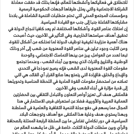
للانطلاق في فعالياتها وأنشطتها للعالم، فإنها بذلك قد حققت معادلة
الشراكة الاجتماعية والتي يمثل طرفاها الجهات الحكومية الرسمية
ومؤسسات المجتمع المدني التي تحتم متطلبات التنمية الشاملة في بلادنا
مشاركتها الفاعلة جنبا إلى جنب مع القيادة السياسية.
إن امتلاك عناصر القوة، وأشكالها المختلفة، لم يعد كافيا لنجاح الدولة في
تحقيق أهداف سياستها الخارجية، وفي التأثير في الآخرين، حيث أصبحت
هناك أهمية متزايدة لكيفية توظيف الدولة لما تمتلكه من أشكال للقوة،
ومن الثابت وجود تباين في عناصر القوة المعنوية من شعب إلى آخر وذلك
تبعا لعدد من العوامل، يبرز من بينها التماسك الاجتماعي، والوحدة
الوطنية، والتاريخ والتراث الذي يجمع بين أبناء الشعب ، وعندما تجتمع
مقومات القوة المعنوية لدى الشعب فإنه يصبح نموذجا في التحدي
والإبداع والخلق، فالإرادة التي يتمتع بها صانع القرار، أي القائد، هي التي
تمكنه من استحضار مقومات القوة المادية في اللحظة المناسبة وتحويلها
إلى قدرة مؤثرة في أبناء الشعب وفي الآخرين.
فالملتقى هدف الى تعزيز أواصر التعاون والتبادل الثقافي بين الحضارتين
العمانية العربية والأوربية، فضلا عن استعراض فرص الاستثمار في هذا
المجال مما يسهم في دفع عجلة التنمية الثقافية والعلمية في السلطنة
وبهذا يستوي هدف وغاية هذا الملتقى مع أهداف وتوجهات البلاد
السياسية، في دور تكاملي تفاعلي ما بين السلطة الرابعة الممثلة بالصحافة
والرأي وبين سلطات الدولة الثلاث. خاصة في ظل ما يشهده العالم من
تجاوزات على الحريات الصحفية والقيود على الرأي بشكل جعل الصحافة