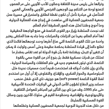
وتراثها على باريس مدينة الثقافة وصالون الأدب الأوربي على مر العصور،
لتصنع لوحة من التناغم بين الوجهين الفرنسي الأوربي والعماني العربي
المتأصل، في مبادرة نأمل أن تكون نقطة انطلاق واستمرار في مسيرة عمل
جمعية الصحفيين العمانية التي ساهمت في إنجاح هذه الفعالية الدولية،
وما أحوج وطننا لمثل هذه الصور المشرفة أمام العالم.
لقد نجحت السلطنة بإبراز دور القوى الناعمة في صنع الواجهة الحقيقية
لها أمام العالم، بعيدا عن النزاعات والصراعات، وما جاء به هذا الملتقى يعتبر
واحدة من تلك القوى الناعمة التي صاغ أطرها وحدد توجهاتها قائدنا الذي
تطلع دائما إلى قيادة السلطنة بحكمة عظيمة وعلى أسس وثوابت لا يمكن
أن تتغير أو تتبدل، وبقناعة تامة بأن قوة الدولة لم تعد تقاس بمقدار ما
تمتلك من قدرات عسكرية فقط، بل بنوع آخر من القوة سمي بالقوة
الناعمة، الذي تبلور كمفهوم جديد في علم العلاقات والسياسة الدولية ،
والذي وإن كانت أدواته قد استخدمت قديماً تحت مسميات عديدة مثل
الدبلوماسية، والحوار الفكري، والإقناع، والتفاوض، إلا أن أول من استخدم
لفظ القوة الناعمة (soft power) هو جوزيف ناي الذي شغل منصب
مساعد وزير الدفاع لشؤون الأمن الدولي في الولايات المتحدة الأمريكية
حتى عام 1995، وقد ميز ناي بين التأثير غير المباشر للعوامل الثقافية،
والأيديولوجية، والإقناعية، ومنظومة القيم في سلوك الآخرين وبين وسائل
القوة العسكرية (الصلبة).
من خلال هذه التجربة النوعية لجمعية الصحفيين العمانية وتطلعاتها