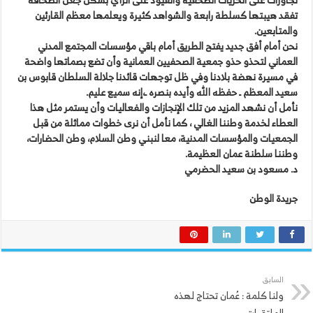
تفقد هيبتها كسلطة رابعة والشواهد كثيرة ويعلمها معظم القارئين
والمتابعين.
نحن أمام أفق جديد يفتح الطريق أمام باقي مؤسسات المجتمع المدني
العماني لتحذو حذو جمعية الصحفيين العمانية وأن تضع بصماتها واضحة
في مسيرة نهضة بلادنا وفي ظل توجهات قائدنا جلالة السلطان قابوس بن
سعيد المعظم ـ حفظه الله وأيده بنصره ـ،إنه سميع عليم.
نأمل أن نشهد المزيد من تلك الإنجازات والفعاليات وأن يستمر مثل هذا
العطاء لخدمة وطننا الغالي ، كما نأمل أن نرى خطوات مماثلة من قبل
الجمعيات والمؤسسات المدنية، معا لنبني وطن السلام، وطن الحضارات،
وطننا سلطنة عمان العظيمة.
د. مسعود بن سعيد الحضرمي
جريدة الوطن
السابق
ولنا كلمة : عُمان تحتاج لهذه
الملتقيات