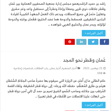
راشد بن حميد الراشديعضو مجلس إدارة جمعية الصحفيين العمانية بين عُمان
وقطر علاقات ذوي قربى وصفاءٌ وإخاءٌ ونظرةٌ إلى مستقبلٍ واعد وغدٍ مشرق
وتعاونٌ مثمرٌ في جميع المجالات، ويدعم ذلك العملَ الجهودُ الكبيرةُ لقيادة
البلدين الشقيقين. فمسقط والدوحة هما عضد الخليج؛ فعُمان بوابته والدوحة
لؤلؤته، وبحر عمان والخليج العربي شواهده …
أكمل القراءة »
عُمان وقطر نحو المجد
21 نوفمبر، 2021
أخبار الجمعية
,
أخبار عمان
,
باب المقالات
,
شخصيات إعلامية
598
حاتم الطائي ما إن أُعلن عن الزيارة التي سيقوم بها حضرةُ صاحبِ الجلالةِ السُّلطان
هيثم بن طارق المُعظَّم- حفظه الله ورعاه- إلى دولة قطر الشقيقة، ولقاء القمة
المُرتقب بين جلالته وصاحب السُّمو الشيخ تميم بن حمد آل ثاني أمير دولة قطر،
حتى انهالت علينا الاتصالات من الأشقاء في قطر تعبيرًا …
أكمل القراءة »