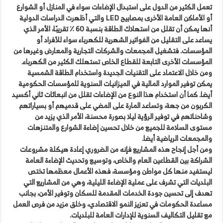
تعمل الكثير من الدول على استبدال الإضاءات سواء في المنازل أو الشوارع
أو الأماكن العامة الأخرى بمصابيح LED والتي أظهرت الدراسات الدولية
أنها يمكن أن تقلل من استهلاك الطاقة بنسبة 60 ٪ تقريبًا، الأمر الذي
يساعد على التقليل من الفواتير الشهرية للكهرباء سواء للأفراد أو
المؤسسات. فتشغيل المجمعات والشركات التجارية والمعارض وغيرها من
المؤسسات الأخرى التابعة للقطاع الخاص تستهلك الكثير من الكهرباء.
ومن خلال الاعتماد على التقنيات الجديدة واستخدام الطاقة الشمسية
يمكن توفير الموارد المالية في الميزانيات السنوية للمؤسسات الحكومية
أيضا. كما أن استخدام هذا النوع من الإضاءات تقلل من انبعاثات ثاني أكسيد
الكربون من جهة، وتساعد المارة على المضي على قدميهم أو بسياراتهم
وشاحناتهم في توفير الرؤية ليلا بصورة محسنة، الأمر الذي يزيد من
مستوى السلامة للجميع من خلال تحسين إضاءة الشوارع والمتنزهات
والمجمعات الرياضية أيضا.
ومن أجل إنجاح هذه المشاريع فإنه من الضروري إعادة هيكلة مشروعات
الشراكة بين القطاعين العام والخاص، وتوسيع وتحديث الإضاءة العامة
ليستفيد منها كل مواطن ومؤسسة، فهذه الأعمال معظمها تختص
البلديات التي تشرف على عملية الإضاءة الليلية، وهي من المشاريع التي
تهدف إلى تحسين جودة الخدمات المقدمة للسكان وتوفير الأمن، بجانب
مساعدة الحكومات في تعزيز النمو الاقتصادي، وخلق مزيد من فرص العمل
مع تقليل التكاليف السنوية للإدارات العامة للبلديات.