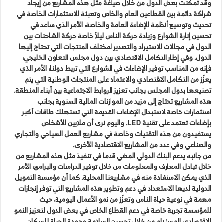
وقد تمكنت بعض الدول من خلال صياغة مثل هذه المشاريع من إيجاد
شراكة دائمة بين القطاعين العام والخاص وتعبئة الاستثمارات الخاصة في
تحديث وتوسيع أنظمة الإضاءة العامة والخاصة، الأمر الذي ساعد في
تحسين إنارة الشوارع وزيادة حركة الناس ليلاً خاصة حركة الشاحنات بين
الدول في مجالات الاستيراد والتصدير لمختلف المنتجات التي تحتاج إليها
الدول. وفي إطار التكامل الاقتصادي بين دول مجلس التعاون الخليجي،
فإنه من المناسب توفير الإضاءات في الشوارع التي تربط دولنا، الأمر الذي
يعزّز من التكامل الاقتصادي والاعتماد على المنتجات الوطنية التي يتم
تصنيعها بدول المجلس بجانب تعزيز الروابط الاجتماعية بين أبناء المنطقة.
هذه المشاريع تحتاج إلى مزيد من الموازنات المالية السنوية بجانب
استثمارات خاصة لاستبدال الإضاءات القديمة التي تستهلك طاقات أكبر
بإضاءات تعتمد على تقنية LED. واليوم نرى أن ملايين الأشخاص
يستفيدون من هذه التقنيات وخاصة في مشاريع العمل السياحي والتجاري
والصناعي وفي عدد من المشاريع الاقتصادية الأخرى.
من جانبه يدعم البنك الدولي المضي قدما في تنفيذ مثل هذه المشاريع من
خلال تبادل المعارف والمعلومات من خلال توفير الدراسات والبرامج، الأمر
الذي يمكن الاستفادة منه في مشاريعنا المحلية. كما أن مؤسسة التمويل
الدولية لديها الاستعداد في دعم وتطوير هذه المشاريع التي توفر إنجازات
مهمة في نوعية حياة الناس وتعزّز من نمو الأعمال اليومية، حيث
للمؤسسة تجربة خاصة في دعم القطاع الخاص في بعض الدول لتعزيز النمو
الاقتصادي المستدام من خلال تحسين السلامة وجودة الحياة للسكان