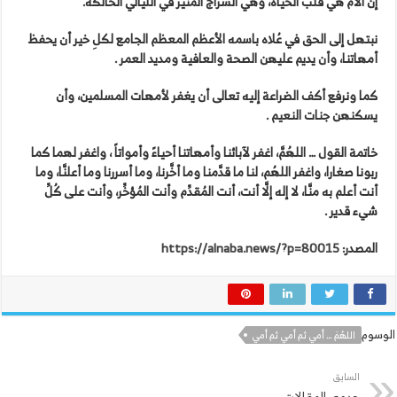
إن الأم هي قلب الحياة، وهي السراج المنير في الليالي الحالكة.
نبتهل إلى الحق في عُلاه باسمه الأعظم المعظم الجامع لكلِ خير أن يحفظ
أمهاتنا، وأن يديم عليهن الصحة والعافية ومديد العمر .
كما ونرفع أكف الضراعة إليه تعالى أن يغفر لأمهات المسلمين، وأن
يسكنهن جنات النعيم .
خاتمة القول … اللهُمَّ، اغفر لآبائنا وأمهاتنا أحياءً وأمواتاً ، واغفر لهما كما
ربونا صغارا، واغفر اللهُم، لنا ما قدَّمنا وما أخَّرنا، وما أسررنا وما أعلنَّا، وما
أنت أعلم به منَّا، لا إله إلَّا أنت، أنت المُقدِّم وأنت المُؤخِّر، وأنت على كُلِّ
شيء قدير .
المصدر:
https://alnaba.news/?p=80015
الوسوم
اللهُمَ … أمي ثم أمي ثم أمي
السابق
جدوى المقالات