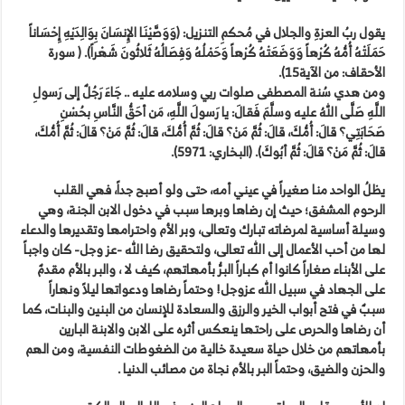
يقول ربُ العزةِ والجلال في مُحكمِ التنزيل: (وَوَصَّيْنَا الإِنسَانَ بِوَالِدَيْهِ إِحْسَاناً
حَمَلَتْهُ أُمُّهُ كُرْهاً وَوَضَعَتْهُ كُرْهاً وَحَمْلُهُ وَفِصَالُهُ ثَلاثُونَ شَهْراً). ( سورة
الأحقاف: من الآية15).
ومن هدي سُنة المصطفى صلوات ربي وسلامه عليه .. جَاءَ رَجُلٌ إلى رَسولِ
اللَّهِ صَلَّى اللهُ عليه وسلَّمَ فَقالَ: يا رَسولَ اللَّهِ، مَن أحَقُّ النَّاسِ بحُسْنِ
صَحَابَتِي؟ قالَ: أُمُّكَ، قالَ: ثُمَّ مَنْ؟ قالَ: ثُمَّ أُمُّكَ، قالَ: ثُمَّ مَنْ؟ قالَ: ثُمَّ أُمُّكَ،
قالَ: ثُمَّ مَنْ؟ قالَ: ثُمَّ أبُوكَ). (البخاري: 5971).
يظلُ الواحد منا صغيراً في عيني أمه، حتى ولو أصبح جداً، فهي القلب
الرحوم المشفق؛ حيث إن رضاها وبرها سبب في دخول الابن الجنة، وهي
وسيلة أساسية لمرضاته تبارك وتعالى، وبر الأم واحترامها وتقديرها والدعاء
لها من أحب الأعمال إلى الله تعالى، ولتحقيق رضا الله -عز وجل- كان واجباً
على الأبناء صغاراً كانوا أم كباراً البرُّ بأمهاتهم، كيف لا ، والبر بالأم مقدمٌ
على الجهاد في سبيل الله عزوجل! وحتماً رضاها ودعواتها ليلاً ونهاراً
سببٌ في فتح أبواب الخير والرزق والسعادة للإنسان من البنين والبنات، كما
أن رضاها والحرص على راحتها ينعكس أثره على الابن والابنة البارين
بأمهاتهم من خلال حياة سعيدة خالية من الضغوطات النفسية، ومن الهم
والحزن والضيق، وحتماً البر بالأم نجاة من مصائب الدنيا .