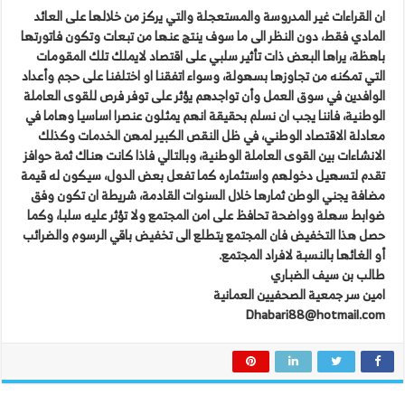
ان القراءات غير المدروسة والمستعجلة والتي يركز من خلالها على العائد
المادي فقط، دون النظر الى ما سوف ينتج عنها من تبعات وتكون فاتورتها
باهظة، يراها البعض ذات تأثير سلبي على اقتصاد لايملك تلك المقومات
التي تمكنه من تجاوزها بسهولة، وسواء اتفقنا او اختلفنا على حجم وأعداد
الوافدين في سوق العمل وأن تواجدهم يؤثر على توفر فرص للقوى العاملة
الوطنية، فاننا يجب ان نسلم بحقيقة انهم يمثلون عنصرا اساسيا وهاما في
معادلة الاقتصاد الوطني، في ظل النقص الكبير لمهن الخدمات وكذلك
الانشاءات بين القوى العاملة الوطنية، وبالتالي فاذا كانت هناك ثمة حوافز
تقدم لتسهيل دخولهم واستثماره كما تفعل بعض الدول، سيكون له قيمة
مضافة يجني الوطن ثمارها خلال السنوات القادمة، شريطة ان تكون وفق
ضوابط سهلة وواضحة تحافظ على امن المجتمع ولا تؤثر عليه سلبا، وكما
حصل هذا التخفيض فان المجتمع يتطلع الى تخفيض باقي الرسوم والضرائب
أو الغائها بالنسبة لافراد المجتمع.
طالب بن سيف الضباري
امين سر جمعية الصحفيين العمانية
Dhabari88@hotmail.com