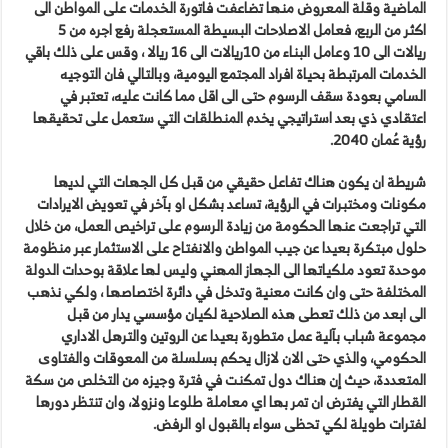
الماضية وقلة المعروض منها تضاعفت فاتورة الخدمات على المواطن الى
اكثر من الربع، فعامل الاصلاحات البسيطة المستعجلة رفع اجره من 5
ريالات الى 10 وعامل البناء من 10ريالات الى 16 ريالا ، وقس على ذلك باقي
الخدمات المرتبطة بحياة افراد المجتمع اليومية، وبالتالي فان التوجيه
السامي بعودة سقف الرسوم حتى الى اقل مما كانت عليه، تعتبر في
اعتقادي ذي بعد استراتيجي يخدم المنطلقات التي ستعمل على تحقيقها
رؤية عُمان 2040.
شريطة ان يكون هناك تفاعل حقيقي من قبل كل الجهات التي لديها
مكونات ومختبرات في الرؤية، تساعد بشكل او بآخر في تعويض الايرادات
التي تراجعت عنها الحكومة من زيادة الرسوم على تراخيص العمل، من خلال
حلول مبتكرة بعيدا عن جيب المواطن والانفتاح على الاستثمار عبر منظومة
موحدة تعود ملكياتها الى الجهاز المهني وليس لها علاقة بوحدات الدولة
المختلفة حتى وان كانت معنية وتدخل في دائرة اختصاصها ، ولكي نذهب
الى ابعد من ذلك تعطى هذه الصلاحية لكيان مؤسسي يدار من قبل
مجموعة شباب بآلية عمل متطورة بعيدا عن الروتين والترهل الاداري
الحكومي، والذي حتى الان لازال يحكم بسلسلة من المعوقات والفتاوى
المتعددة، حيث إن هناك دول تمكنت في فترة وجيزه من التخلص من سكة
القطار التي يفترض ان تمر بها اي معاملة طلوعا ونزولا، وان تنتظر دورها
لفترات طويلة لكي تحظى سواء بالقبول او الرفض.