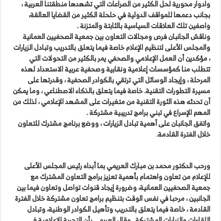
وادوار محورية لحل الكثير من الصراعات التي تشهدها منطقتنا العربية ،
بجانب دعمها للمواقف الدولية في حلحلة الكثير من القضايا العالقة،
واصفين تلك العلاقات السياسية بالثابتة والمتزنة .
وناقش الجانبان فرص ومجالات التعاون بين جمعية الصحفيين العمانية
والمجلس الأعلى لتنظيم الإعلام خاصة فيما يتعلق بالتدريب وتبادل الزيارات
، مؤكدين أن العمل الإعلامي والصحفي يمر بالكثير من التحولات التي
تتطلب منا كمؤسسات إعلامية ونقابية وصحفية عربية الاستعداد لهذه
المرحلة ، وإيجاد الوسائل التي ترتقي بالكوادر الصحفية ، وقدرتها على
مسيرة التطورات التقنية. خاصة فيما يتعلق بالذكاء الاصطناعي ، وما يمكن
أن تحدثه هذه الثورة التقنية من متغيرات على المشهد الإعلامي ، لذلك من
المهم الإسراع في تبني برامج تدريبية مشتركة .
واتفق الجانبان على أهمية تبادل الزيارات ، ووضع برنامج مشترك للتعاون
خلال الفترة القادمة.
ورحب الدكتور محمد بن مبارك العريمي بما أبداه رئيس المجلس الأعلى
للإعلام من تعاون واهتمام بأهمية تعزيز برامج التعاون المشترك مع
جمعية الصحفيين العمانية، وضرورة إيجاد قنوات تواصل وتعاون فيما بين
الجانبين ، مرحبا في نفس الوقت بتنظيم برامج تعاون مشتركة خلال الفترة
القادمة ، خاصة فيما يتعلق بالتدريب وتأهيل الكوادر الوطنية، وتبادل
اللقاءات والزيارات المشتركة . وقال العريمي بأن التجربة الإعلامية في