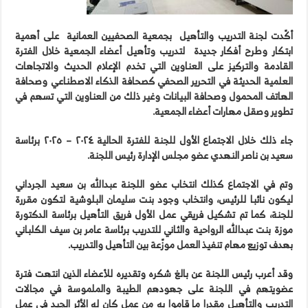
أكّدت لجنة التدريب والتأهيل
بجمعية الصحفيين العمانية
على أهمية
ابتكار وطرح أفكار جديدة
لتدريب وتأهيل أعضاء الجمعية خلال الفترة
القادمة والتركيز على العناوين التي تخدم الإعلام الحديث والاتجاهات
العلمية الحديثة في التحرير الصحفي كصحافة الذكاء الاصطناعي وصحافة
الهاتف المحمول وصحافة البيانات وغير ذلك من العناوين التي تسهم في
تطوير وصقل مهارات أعضاء الجمعية.
جاء ذلك خلال الاجتماع الأول للجنة للفترة الحالية ٢٠٢٤ – ٢٠٢٥ برئاسة
سعيد بن ناصر النهدي عضو مجلس الإدارة رئيس اللجنة.
وتم في الاجتماع كذلك انتخاب عضو اللجنة عبدالله بن سعيد الجرداني
ليكون نائبا للرئيس، وانتخاب وجود بنت سليمان البلوشية لتكون مقررة
للجنة، كما تم تشكيل فريقي عمل الأول فريق التأهيل برئاسة الدكتورة
موزة بنت عبدالله الرواحية والثاني للتدريب برئاسة عامر بن سيف الكلباني
بهدف توزيع مهام تنفيذ العمل موزّعة بين التأهيل والتدريب.
وقد أعرب رئيس اللجنة عن بالغ شكره وتقديره للأعضاء الذين انتهت فترة
عضويتهم في اللجنة على جهودهم الطيبة والملموسة في مجالات
التدريب والتأهيل مقدرا ما قاموا به من عمل كان له الأثر الجيد في عمل